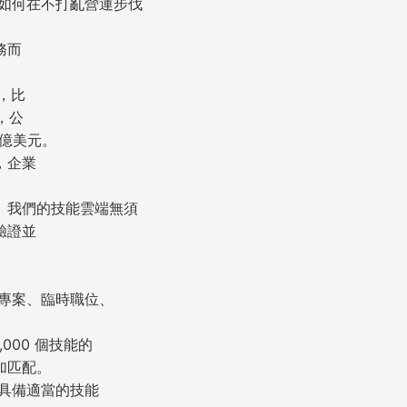
如何在不打亂營運步伐
務而
告，比
，公
 億美元。
，企業
工技能。我們的技能雲端無須
驗證並
專案、臨時職位、
000 個技能的
加匹配。
具備適當的技能