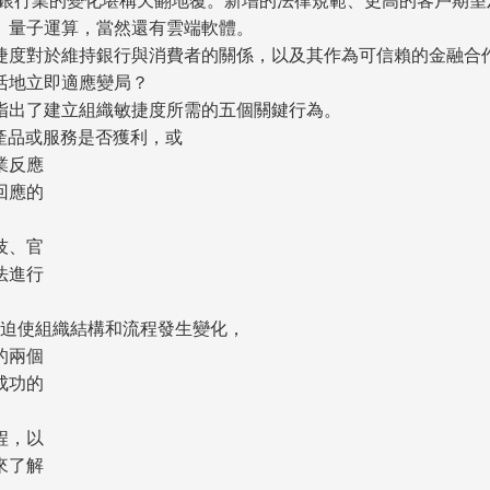
年銀行業的變化堪稱天翻地覆。新增的法律規範、更高的客戶期望
、量子運算，當然還有雲端軟體。
捷度對於維持銀行與消費者的關係，以及其作為可信賴的金融合
活地立即適應變局？
指出了建立組織敏捷度所需的五個關鍵行為。
發現產品或服務是否獲利，或
業反應
回應的
技、官
法進行
會迫使組織結構和流程發生變化，
的兩個
成功的
程，以
來了解