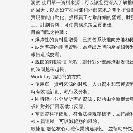
洞察 使用單一資料來源，可以讓您更深入了解推
的因素，以及如何在內部和外部需求之間平衡資
實現智能自動化。授權員工存取詳細的營運、財
工、計劃資料，可使業務決策品質更佳。
目前面臨之挑戰：
• 爆炸性的資料量增長，已將舊系統推向效能極
• 缺乏準確的即時資料，為產出及時的產品線獲
報告造成妨礙。
• 脫節的靜態計劃流程，讓針對外部經濟狀況做
的時間越來越長。
Workday 協助您的方式：
• 使用單一資料來源的財務、人力資本和營運資
時有效地計劃、執行及分析。
• 即時轉向並分配所需的資源，以藉由全新機會
或針對外部因素做出反應。
• 掌握資料準確度、符合法律規範標準，且持續
核人員追蹤，可以減輕您的風險。
敏捷度 數位核心可確保業務連續性，並幫助您快