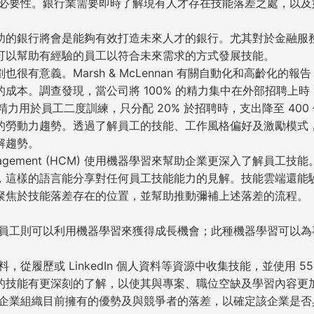
其必要性。銀行業需要即時了解現有人才存在技能落差之處，以及
功的銀行將會是能夠有效打造未來人才的銀行。尤其對於金融服
可以幫助有經驗的員工以符合未來需求的方式發展技能。
有意義。Marsh & McLennan 有關自動化和高齡化的報
成本。調查發現，當公司將 100% 的精力集中在外部招聘上時
的精力用於員工二度訓練，只分配 20% 於招聘時，支出降至 400
的勞動力趨勢。透過了解員工的技能、工作風格偏好及激勵模式
解趨勢。
l Management (HCM) 使用機器學習來幫助企業更深入了解員
，這樣的語言能分享對任何員工技能能力的見解。技能雲端還能
聚焦於技能落差存在的位置，並幫助推動彌補上述落差的流程。
而員工則可以利用機器學習來獲得成長機會；此種機器學習可以為
履歷或 LinkedIn 個人資料等資源中收集技能，並使用 55,
的技能有更深刻的了解，以使其與專案、職位空缺及學習內容更
其企業組織目前擁有的優勢及與競爭者的落差，以確定該企業是否