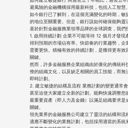
如何建立敏捷銀行 與過去五十年相比，過去五
避風險的金融機構採用最新科技，包括人工智慧
如今銀行已了解到，在這個充滿變化的時期，敏
的地位至關重要。但是，銀行該如何確保能夠靈
基於針對金融服務業領導品牌的全球調查，我們
1. 啟用持續計劃 企業不可能等待 12 個月才
得到預期的市場佔有率。快節奏的行業趨勢，企
需要更快。積極有效的持續計劃，是獲得更有效
關鍵。
然而，許多金融服務企業組織由於僵化的傳統科
僚的組織文化，以及缺乏相關的員工技能，而無
即時計劃。
2. 建立敏捷的結構及流程 業務計劃的變更通常
甚至迫使大家建立全新的計劃。能夠快速調整您
最重要資產（即人力及金錢）以滿足組織要求是
關鍵。
領先業界的金融服務公司建立了靈活的結構和流
適應不斷變化的業務計劃，包括採用適當的系統