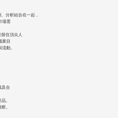
計劃、分析結合在一起，
市場需
引並留住頂尖人
職業目
與流動。
識及合
產品。
洞察。