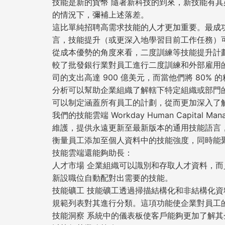
技能是新的貨幣 隨著新科技的到來，新技能有
的情況下，彌補上述落差。
這比單純招聘高需求技能的人才更加重要。最成
言，技能提升（或更深入地學習目前工作任務）
從成本優勢的角度來看，二度訓練等技能提升計劃也很
較了批發銀行業對員工進行二度訓練和外部雇用的
司的支出高達 900 億美元，而當他們將 80% 
分析可以幫助企業組織了解轄下特定組織或部門
可以制定涵蓋所有員工的計劃，從而更加深入了
我們的技能雲端 Workday Human Capita
維護，提供永遠更新至最新版本的通用技能語言
衡量員工添加至個人資料中的技能強度，同時能
技能雲端還能夠助長：
人才市場 企業組織可以識別和存取人才資料，
新設職位自動配對出需要的技能。
技能礦工 技能礦工透過掃描結構化和非結構化資料，從
規範列表對其進行分類。這項功能使企業對員工
技能洞察 系統中的儀表板使客戶能夠更加了解