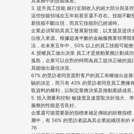
其業務中的技能落差。
3. 提升員工技能 銀行近期收入的絕大部分與某
這些技能領域在五年前甚至還不存在。技能不斷變
新技能不斷出現，而其它技能則已經過時。
企業必須幫助其員工發展新技能，以支援及提供
位收入來源。根據超過半數的金融服務業領導階
法，在未來五年中，50% 以上的員工技能可能
4. 授權員工做出決策 員工才是推動業務計劃成
孤島，企業可以在對的時間為員工提供正確的資
其能做出最佳決策。
67% 的受訪者同意面對客戶的員工有權做出改
驗的決定，而只有 43% 的受訪者同意員工應擁
取資料的權利，以制定業務決策及推動業績成長
5. 投入測量和控制 敏捷度及速度取決於強大
服務的性能是否良好。
企業還可能需要新的指標來補足傳統的財務指標
層中，有 56% 的受訪者認為其企業組織現有的 
76