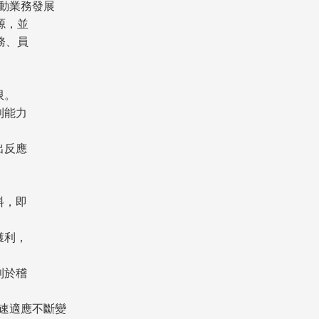
動業務發展
源，並
務、員
限。
利能力
出反應
料，即
獲利，
利於稽
速適應不斷變