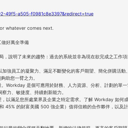
92-49f5-a505-f0981c8e3397&redirect=true
or whatever comes next.
員工做好萬全準備
時局，說明了未來的趨勢：過去的系統並非為現在欲完成之工作項
以加強員工的凝聚力、滿足不斷變化的客戶期望、簡化併購活動
 能夠助您一臂之力。
考量。Workday 是個可應用於財務、人力資源、分析、計劃的單
洞察力、敏捷度、持續創新能力。
原理，以滿足您所處業界及企業之特定需求。了解 Workday 如何
行和 45% 的財富美國 500 強企業）值得信賴的合作夥伴，以及