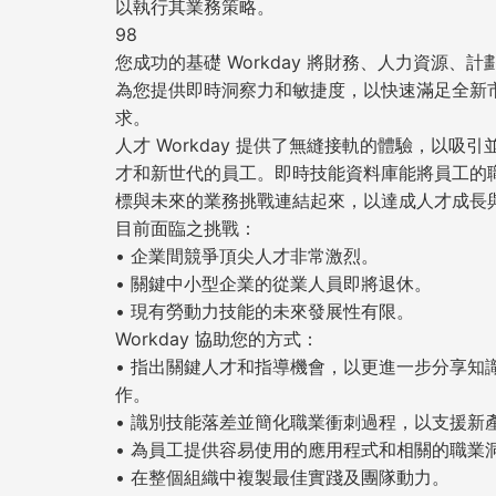
以執行其業務策略。
98
您成功的基礎 Workday 將財務、人力資源、
為您提供即時洞察力和敏捷度，以快速滿足全新
求。
人才 Workday 提供了無縫接軌的體驗，以吸
才和新世代的員工。即時技能資料庫能將員工的
標與未來的業務挑戰連結起來，以達成人才成長
目前面臨之挑戰：
• 企業間競爭頂尖人才非常激烈。
• 關鍵中小型企業的從業人員即將退休。
• 現有勞動力技能的未來發展性有限。
Workday 協助您的方式：
• 指出關鍵人才和指導機會，以更進一步分享知
作。
• 識別技能落差並簡化職業衝刺過程，以支援新
• 為員工提供容易使用的應用程式和相關的職業
• 在整個組織中複製最佳實踐及團隊動力。