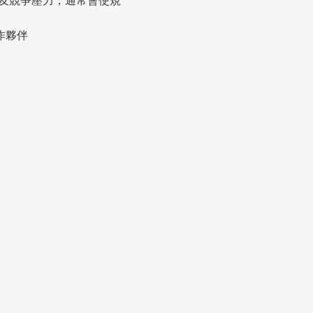
及競爭壓力，通常會使規
作夥伴