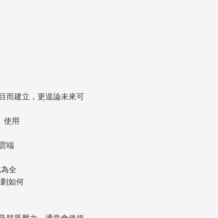
目而建立，更遑論未來可
、使用
一雲端
成為全
計劃如何