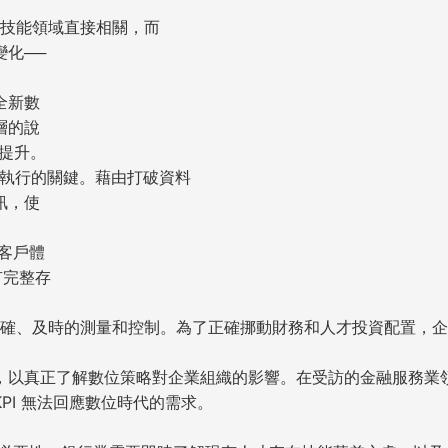
些技能領域直接相關，而
化──
全新數
層的說
會提升。
功執行的關鍵。藉由打破資料
訊，使
善客戶體
有完整存
。
、準確、及時的測量和控制。為了正確挪動財務和人才投資配置，
，以真正了解數位策略對企業組織的影響。在受訪的金融服務業
KPI 無法回應數位時代的需求。