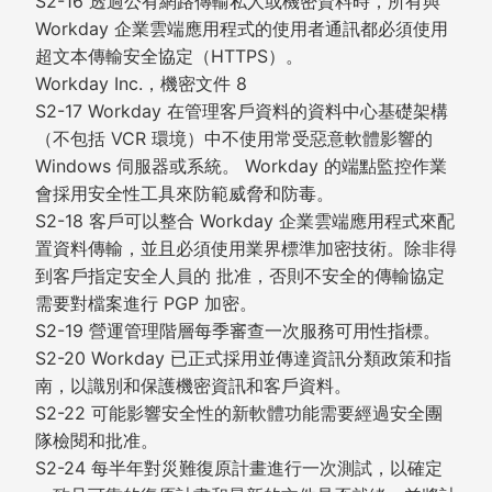
S2-16 透過公有網路傳輸私人或機密資料時，所有與
Workday 企業雲端應用程式的使用者通訊都必須使用
超文本傳輸安全協定（HTTPS）。
Workday Inc.，機密文件 8
S2-17 Workday 在管理客戶資料的資料中心基礎架構
（不包括 VCR 環境）中不使用常受惡意軟體影響的
Windows 伺服器或系統。 Workday 的端點監控作業
會採用安全性工具來防範威脅和防毒。
S2-18 客戶可以整合 Workday 企業雲端應用程式來配
置資料傳輸，並且必須使用業界標準加密技術。除非得
到客戶指定安全人員的 批准，否則不安全的傳輸協定
需要對檔案進行 PGP 加密。
S2-19 營運管理階層每季審查一次服務可用性指標。
S2-20 Workday 已正式採用並傳達資訊分類政策和指
南，以識別和保護機密資訊和客戶資料。
S2-22 可能影響安全性的新軟體功能需要經過安全團
隊檢閱和批准。
S2-24 每半年對災難復原計畫進行一次測試，以確定