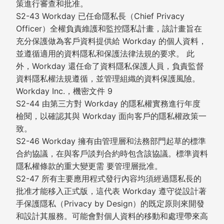
策進行審查和批准。
S2-43 Workday 已任命隱私長（Chief Privacy
Officer）全權負責維護和監控隱私計畫，該計畫旨在
充分保護做為客戶資料提供給 Workday 的個人資料，
並遵循適用的資料隱私和保護法律法規的要求。 此
外，Workday 還任命了資料隱私保護人員，負責監督
資料隱私權法規遵循，並管理組織的資料保護風險。
Workday Inc.，機密文件 9
S2-44 由第三方對 Workday 的隱私權實務進行年度
檢閱，以確認其與 Workday 面向客戶的隱私權政策一
致。
S2-46 Workday 擁有由管理層和法務部門起草的標準
合約協議，在與客戶談判合約時包含該協議。標準資料
隱私權條款的重大變更需 要管理層批准。
S2-47 所有主要應用程式發行內容均須經過隱私長的
批准才能移入正式版，這代表 Workday 遵守從設計著
手保護隱私（Privacy by Design）的既定原則來開發
和設計其服務。可能會對個人資料的移動和處理帶來高